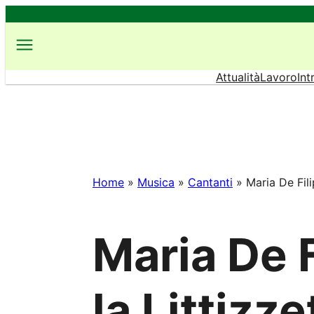
Vai
al
contenuto
Attualità
Lavoro
Int
Home
»
Musica
»
Cantanti
»
Maria De Fili
Maria De F
la Littizze