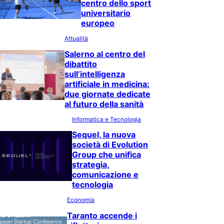
centro dello sport
universitario
europeo
Attualità
Salerno al centro del
dibattito
sull’intelligenza
artificiale in medicina:
due giornate dedicate
al futuro della sanità
Informatica e Tecnologia
Sequel, la nuova
società di Evolution
Group che unifica
strategia,
comunicazione e
tecnologia
Economia
Taranto accende i