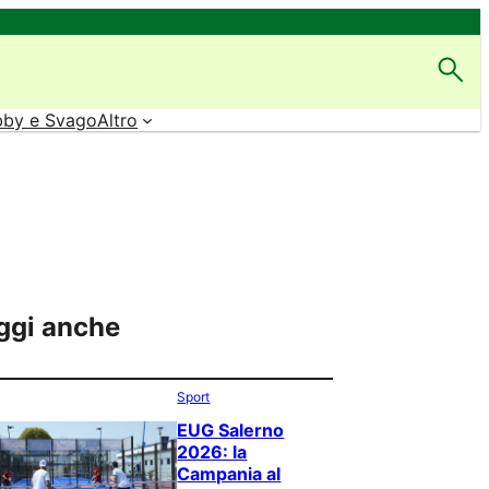
by e Svago
Altro
ggi anche
Sport
EUG Salerno
2026: la
Campania al