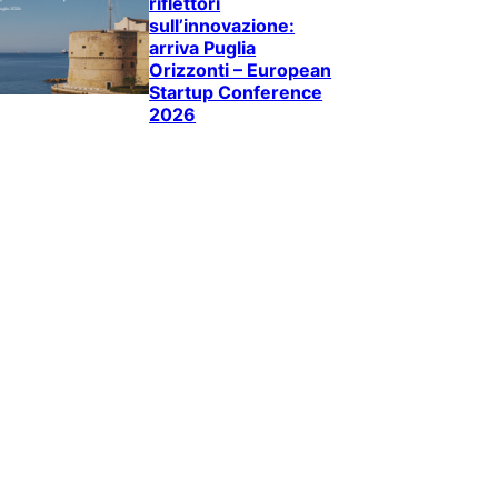
riflettori
sull’innovazione:
arriva Puglia
Orizzonti – European
Startup Conference
2026