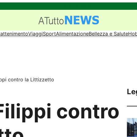
LinkedIn
Bandcamp
Behance
Twitter
Link
Link
rattenimento
Viaggi
Sport
Alimentazione
Bellezza e Salute
Hob
ppi contro la Littizzetto
Le
ilippi contro
tto