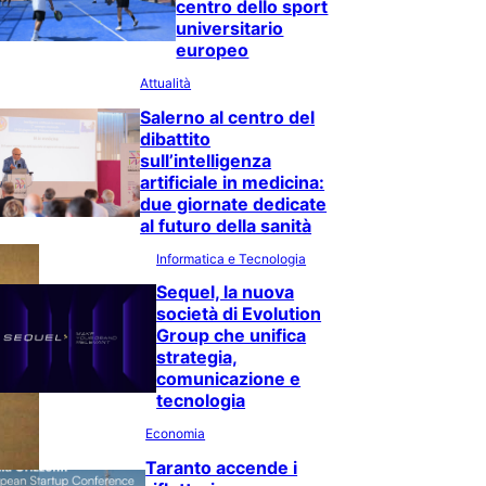
centro dello sport
universitario
europeo
Attualità
Salerno al centro del
dibattito
sull’intelligenza
artificiale in medicina:
due giornate dedicate
al futuro della sanità
Informatica e Tecnologia
Sequel, la nuova
società di Evolution
Group che unifica
strategia,
comunicazione e
tecnologia
Economia
Taranto accende i