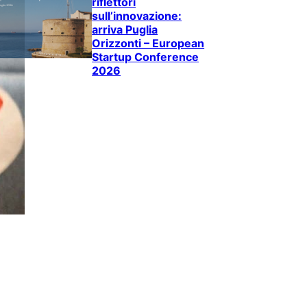
riflettori
sull’innovazione:
arriva Puglia
Orizzonti – European
Startup Conference
2026