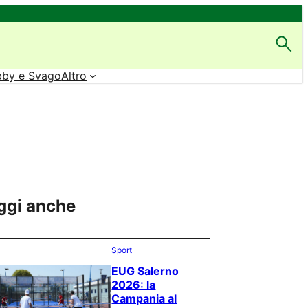
by e Svago
Altro
ggi anche
Sport
EUG Salerno
2026: la
Campania al