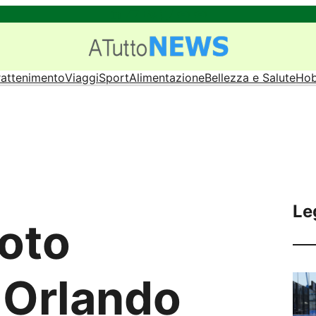
LinkedIn
Bandcamp
Behance
Twitter
Link
Link
rattenimento
Viaggi
Sport
Alimentazione
Bellezza e Salute
Hob
Le
foto
a Orlando